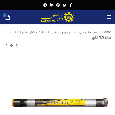
0
Home
سیستم های حفاری درون چاهی(DTH)
چکش های DTH
سایز 3.5 اینچ