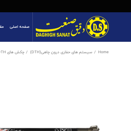
صفحه اصلی
مق
Home
سیستم های حفاری درون چاهی(DTH)
چکش های DTH