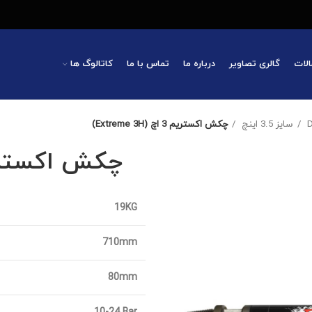
الات
گالری تصاویر
درباره ما
تماس با ما
کاتالوگ ها
سایز 3.5 اینچ
چکش اکستریم 3 اچ (Extreme 3H)
چکش اکستریم 3 اچ (e 3H
19KG
710mm
80mm