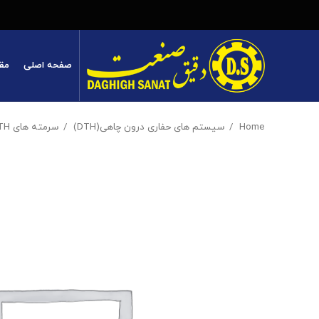
صفحه اصلی
مق
Home
سیستم های حفاری درون چاهی(DTH)
سرمته های DTH