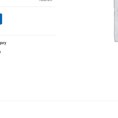
165mm
ory:
: