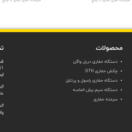
سرمته های سایز 6 اینچ
سرمته های سایز 6 اینچ
محصولات
تم
دستگاه حفاری دریل واگن
شم
21)
چکش حفاری DTH
ایم
دستگاه حفاری راسول و پرتابل
آد
دستگاه سیم برش الماسه
طا
سرمته حفاری
آد
پلا