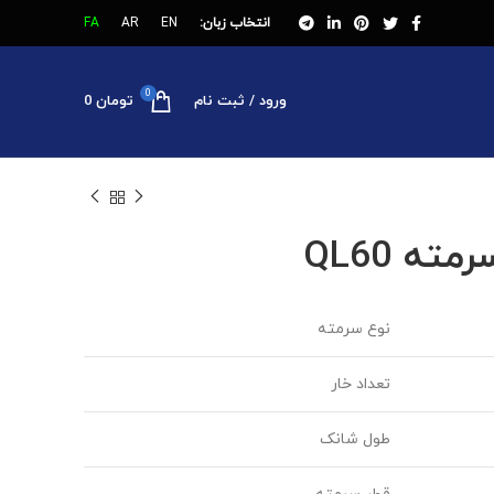
انتخاب زبان:
EN
AR
FA
0
ورود / ثبت نام
تومان
0
مته QL60
نوع سرمته
تعداد خار
طول شانک