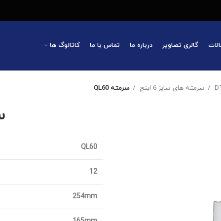
الات
گالری تصاویر
درباره ما
تماس با ما
کاتالوگ ها
سرمته های سایز 6 اینچ
سرمته QL60
سر
QL60
12
254mm