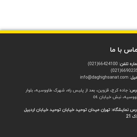
اس با ما
اره تلفن:
66424100(021)
66902351(0
یل:
info@daghighsanat.com
رس:
جاده کرج، قزوین، بعد از پلیس راه، شهرک طاووسیه، بلوار
ووسیه، نبش خیابان ٥٤
رس نمایشگاه:
تهران میدان توحید خیابان توحید خیابان اردبیل
ک 21