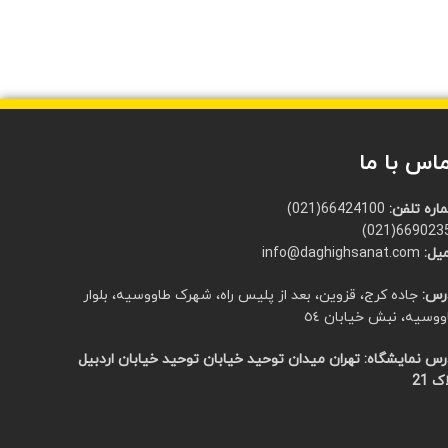
اس با ما
اره تلفن:
66424100(021)
66902351(0
یل:
info@daghighsanat.com
رس:
جاده کرج، قزوین، بعد از پلیس راه، شهرک طاووسیه، بلوار
ووسیه، نبش خیابان ٥٤
رس نمایشگاه:
تهران میدان توحید خیابان توحید خیابان اردبیل
ک 21