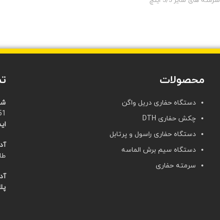
سرمته های سایز 3/5 اینچ
محصولات
تم
دستگاه حفاری دریل واگن
شم
21)
چکش حفاری DTH
ایم
دستگاه حفاری راسول و پرتابل
آد
دستگاه سیم برش الماسه
طا
سرمته حفاری
آد
پلا