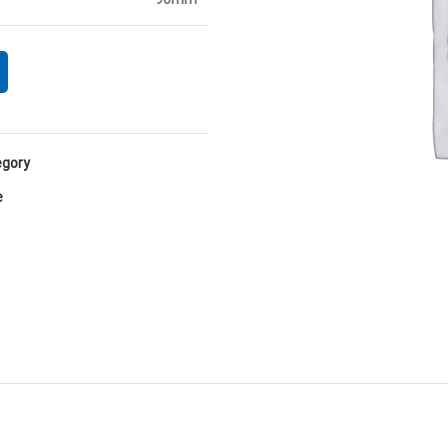
90mm
gory:
: