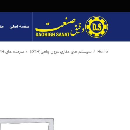
صفحه اصلی
مق
Home
سیستم های حفاری درون چاهی(DTH)
سرمته های DTH