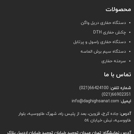
محصولات
دستگاه حفاری دریل واگن
چکش حفاری DTH
دستگاه حفاری راسول و پرتابل
دستگاه سیم برش الماسه
سرمته حفاری
تماس با ما
شماره تلفن:
66424100(021)
66902351(021)
ایمیل:
info@daghighsanat.com
آدرس:
جاده کرج، قزوین، بعد از پلیس راه، شهرک طاووسیه، بلوار
طاووسیه، نبش خیابان ٥٤
آدرس نمایشگاه:
تهران میدان توحید خیابان توحید خیابان اردبیل پلاک