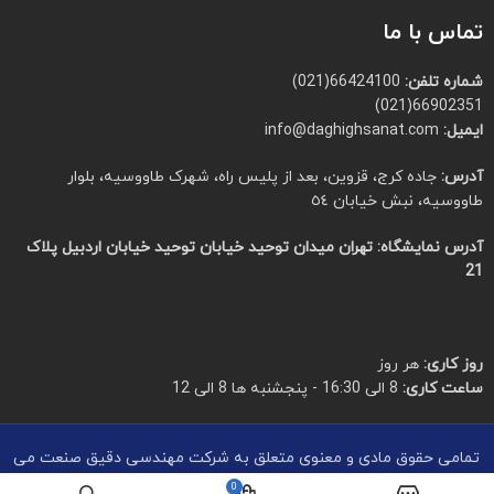
تماس با ما
شماره تلفن:
66424100(021)
66902351(021)
ایمیل:
info@daghighsanat.com
آدرس:
جاده کرج، قزوین، بعد از پلیس راه، شهرک طاووسیه، بلوار
طاووسیه، نبش خیابان ٥٤
آدرس نمایشگاه:
تهران میدان توحید خیابان توحید خیابان اردبیل پلاک
21
روز کاری:
هر روز
ساعت کاری:
8 الی 16:30 - پنجشنبه ها 8 الی 12
تمامی حقوق مادی و معنوی متعلق به شرکت مهندسی دقیق صنعت می
باشد
0