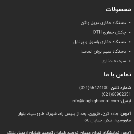
محصولات
دستگاه حفاری دریل واگن
چکش حفاری DTH
دستگاه حفاری راسول و پرتابل
دستگاه سیم برش الماسه
سرمته حفاری
تماس با ما
شماره تلفن:
66424100(021)
66902351(021)
ایمیل:
info@daghighsanat.com
آدرس:
جاده کرج، قزوین، بعد از پلیس راه، شهرک طاووسیه، بلوار
طاووسیه، نبش خیابان ٥٤
آدرس نمایشگاه:
تهران میدان توحید خیابان توحید خیابان اردبیل پلاک