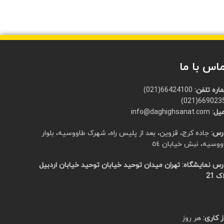
اس با ما
اره تلفن:
66424100(021)
66902351(0
یل:
info@daghighsanat.com
رس:
جاده کرج، قزوین، بعد از پلیس راه، شهرک طاووسیه، بلوار
ووسیه، نبش خیابان ٥٤
رس نمایشگاه:
تهران میدان توحید خیابان توحید خیابان اردبیل
ک 21
 کاری:
هر روز