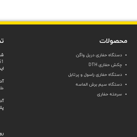
محصولات
تم
دستگاه حفاری دریل واگن
شم
21)
چکش حفاری DTH
ایم
دستگاه حفاری راسول و پرتابل
آد
دستگاه سیم برش الماسه
طا
سرمته حفاری
آد
پلا
روز