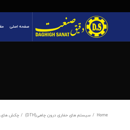
صفحه اصلی
مق
Home
سیستم های حفاری درون چاهی(DTH)
چکش های DTH