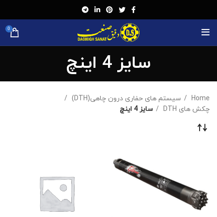
0
سایز 4 اینچ
Home
سیستم های حفاری درون چاهی(DTH)
چکش های DTH
سایز 4 اینچ