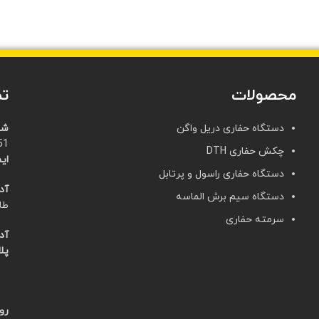
محصولات
تم
دستگاه حفاری دریل واگن
شم
21)
چکش حفاری DTH
ایم
دستگاه حفاری راسول و پرتابل
آد
دستگاه سیم برش الماسه
طا
سرمته حفاری
آد
پلا
روز