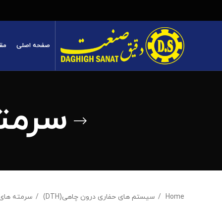
صفحه اصلی
مق
سرمته ه
Home
سیستم های حفاری درون چاهی(DTH)
سرمته های TH