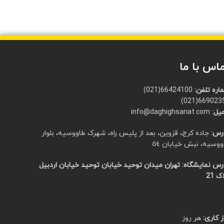
اس با ما
اره تلفن:
66424100(021)
66902351(0
یل:
info@daghighsanat.com
رس:
جاده کرج، قزوین، بعد از پلیس راه، شهرک طاووسیه، بلوار
ووسیه، نبش خیابان ٥٤
رس نمایشگاه:
تهران میدان توحید خیابان توحید خیابان اردبیل
ک 21
 کاری:
هر روز