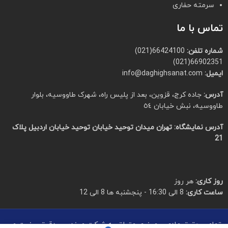
سرمته حفاری
تماس با ما
شماره تلفن:
66424100(021)
66902351(021)
ایمیل:
info@daghighsanat.com
آدرس:
جاده کرج، قزوین، بعد از پلیس راه، شهرک طاووسیه، بلوار
طاووسیه، نبش خیابان ٥٤
آدرس نمایشگاه:
تهران میدان توحید خیابان توحید خیابان اردبیل پلاک
21
روز کاری:
هر روز
ساعت کاری:
8 الی 16:30 - پنجشنبه ها 8 الی 12
تمامی حقوق مادی و معنوی متعلق به شرکت مهندسی دقیق صنعت می